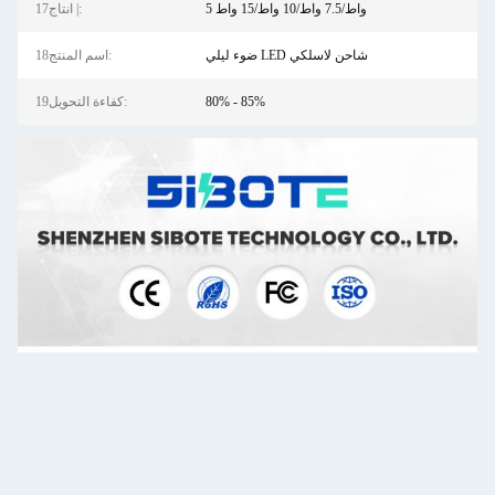
5 واط/7.5 واط/10 واط/15 واط
17انتاج |:
ضوء ليلي LED شاحن لاسلكي
18اسم المنتج:
80% - 85%
19كفاءة التحويل: