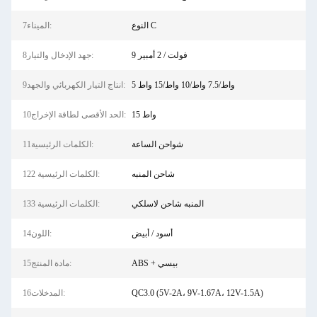
النوع C
7الميناء:
9 فولت / 2 أمبير
8جهد الإدخال والتيار:
5 واط/7.5 واط/10 واط/15 واط
9انتاج التيار الكهربائي والجهد:
15 واط
10الحد الأقصى لطاقة الإخراج:
شواحن الساعة
11الكلمات الرئيسية:
شاحن المنبه
12الكلمات الرئيسية 2:
المنبه شاحن لاسلكي
13الكلمات الرئيسية 3:
أسود / أبيض
14اللون:
ABS + بيسي
15مادة المنتج:
QC3.0 (5V-2A، 9V-1.67A، 12V-1.5A)
16المدخلات: