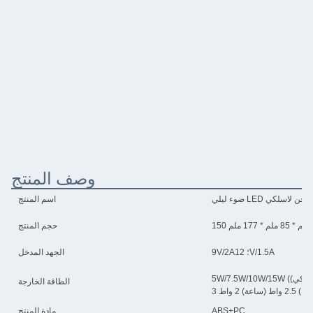
وصف المنتج
ء ليلي LED شاحن لاسلكي
اسم المنتج
150 ملم * 85 ملم * 177 ملم
حجم المنتج
9V/2A؛ 12V/1.5A
الجهد المدخل
الطاقة الخارجة
ABS+PC
مادة المنتج