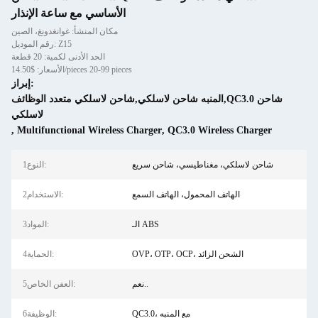
الأساسي مع ساعة الإنذار
مكان المنشأ: غوانغدونغ، الصين
رقم الموديل: Z15
الحد الأدنى لكمية: 20 قطعة
الأسعار: $14.50/pieces 20-99 pieces
إبراز:
المنبه شاحن لاسلكي,شاحن لاسلكي متعدد الوظائف,QC3.0 شاحن
لاسلكي
,
Multifunctional Wireless Charger
,
QC3.0 Wireless Charger
شاحن لاسلكي، مغناطيسي، شاحن سريع
1النوع:
الهاتف المحمول، الهاتف السمع
2الاستخدام:
الـ ABS
3المواد:
OVP، OTP، OCP، الشحن الزائد
4الحماية:
نعم..
5العفن الخاص:
QC3.0، مع المنبه
6الوظيفة: