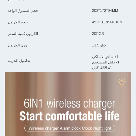
202*172*94MM
حجم الصندوق الواحد
45.3*31.9*44.8CM
حجم الكرتون
20PCS
الكرتون كمية السعر
13.5 كيلو
وزن الكرتون
شاحن لاسلكي x1
تفاصيل الحزمة
دليل المستخدم x1
كابل USB x1