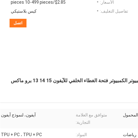
الأسعار:
$2.85/pieces 10-499 pieces
تفاصيل التغليف:
كيس بلاستيكي
اتصل
ركن الهواء المقاوم للصدمات TPU واضحة بطاقة الكمبيوتر الكمبيوتر فتحة الغطاء الخلفي للآيفون 15 14 13 برو ماكس
المحمول
متوافق مع العلامة
آيفون، لنموذج آيفون
التجارية:
رياضات
المواد:
TPU + PC ، TPU + PC