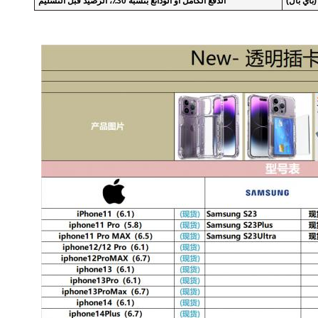
(باي بال)
الدفع الكامل أو الودائع بنسبة 30٪، الرصيد قبل التسليم