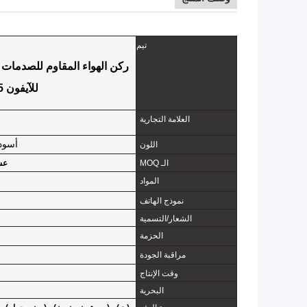
تيم
للآيفون 15 14 13 برو ماكس غلاف هاتف شفاف
العلامة التجارية
أسود
اللون
الـ MOQ
عش
المواد
نموذج الهاتف
الشعار/التسمية
الحزمة
مراقبة الجودة
وقت الإنتاج
البحرية