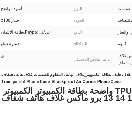
صدمات
اللون:
أسود ، واضح
للبطاقة
الجودة:
اختبار 100٪
والغبار
الدفع:
تي/تي.Paypal.بطاقة الائتمان
1 يوم
الـ MOQ:
عشرة قطع
 13 برو ماكس غلاف
ي
دعم الشحن اللاسلكي:
ف شفاف
غلاف هاتف بطاقة الكمبيوتر,غلاف الهاتف المقاوم للصدمات,غلاف هاتف شفاف
,
Transparent Phone Case
,
Shockproof Air Corner Phone Case
ركن الهواء المقاوم للصدمات TPU واضحة بطاقة الكمبيوتر الكمبيوتر