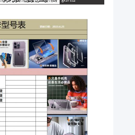
مدة الدفع
(ت) ، (ويسترن يونيون) ، (موني جرام) ، 