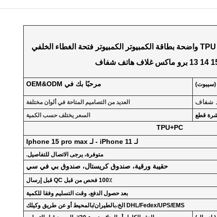
ركن الهواء المقاوم للصدمات TPU واضحة بطاقة الكمبيوتر الكمبيوتر فتحة الغطاء الخلفي
مرحبًا بك في OEM&ODM
(سيبوت)
 شفاف
العديد من التصاميم المتاحة في ألوان مختلفة
رة قطع
السعر يختلف حسب الكمية
TPU+PC
لـ iPhone 11 - لـ Iphone 15 pro max
متوفرة، يرجى الاتصال للتفاصيل.
حقيبة ورقية، صندوق كريستال، صندوق بي في سي
100٪ فحص من قبل QC قبل إرسال
1-3days بعد حصول الدفع، وقت التسليم وفقا للكمية
DHL/Fedex/UPS/EMS الخ،بالطيران/بالمحيط أو عن طريق وكيلك