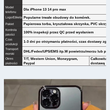
Model
Dla iPhone 13 14 pro max
telefonu
Popularne trwałe obudowy do komórek.
Logo/Etiketa
Papierowa torba, kryształowa skrzynka, PVC skrzyn
Pakiet
Kontrola
100% inspekcji przez QC przed wysłaniem
jakości
Czas
1-3 dni po otrzymaniu płatności, czas dostawy zgod
produkcji
Transport
DHL/Fedex/UPS/EMS itp.W powietrzu/morzu lub prz
morski
T/T, Western Union, Moneygram,
Całkowita z
Okres
Paypal
dostawą
płatności