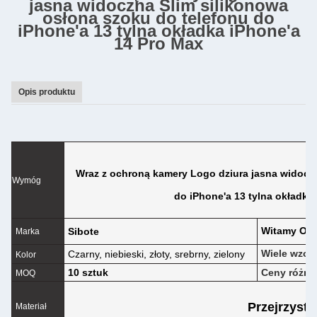
jasna widoczna Slim silikonowa
osłona szoku do telefonu do
iPhone'a 13 tylna okładka iPhone'a
14 Pro Max
Opis produktu
Wraz z ochroną kamery Logo dziura jasna widoczn
Wymóg
do iPhone'a 13 tylna okładka
Witamy O
Sibote
Marka
Wiele wzor
Czarny, niebieski, złoty, srebrny, zielony
Kolor
10 sztuk
Ceny różnią
MOQ
Przejrzysty
Materiał