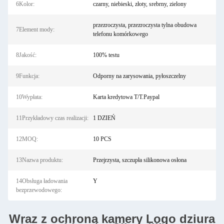
6Kolor:
czarny, niebieski, złoty, srebrny, zielony
przezroczysta, przezroczysta tylna obudowa
7Element mody:
telefonu komórkowego
8Jakość:
100% testu
9Funkcja:
Odporny na zarysowania, pyłoszczelny
10Wypłata:
Karta kredytowa T/T.Paypal
11Przykładowy czas realizacji:
1 DZIEŃ
12MOQ:
10 PCS
13Nazwa produktu:
Przejrzysta, szczupła silikonowa osłona
14Obsługa ładowania
Y
bezprzewodowego:
Wraz z ochroną kamery Logo dziura