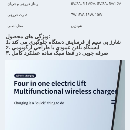
9V/2A، 5.1V/2A، 5V/3A، 5V/1.2A
ولتاژ خروجی و جریان
7W، 5W، 15W، 10W
قدرت خروجی
شينزين
محل اصلی
ویژگی های محصول:
1، شارژ بی سیم از فرسایش دستگاه جلوگیری می کند
2. ايستگاه تلفن عمودي با طراحي ارگونومي
۳. صرفه جویی در فضا سبک ساده عملکرد کامل