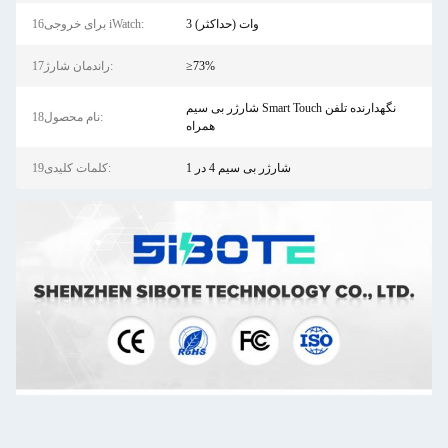
3 وات (حداکثر)
16برای خروجی iWatch:
≥73%
17راندمان شارژ:
شارژر بی سیم Smart Touch نگهدارنده تلفن
18نام محصول:
همراه
شارژر بی سیم 4 در 1
19کلمات کلیدی: