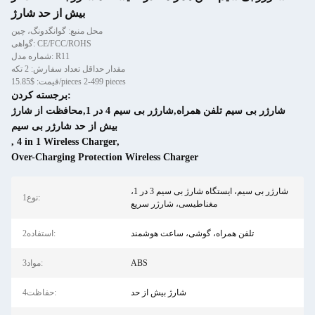
بیش از حد شارژ
محل منبع: گوانگدونگ، چین
گواهی: CE/FCC/ROHS
شماره مدل: R11
مقدار حداقل تعداد سفارش: 2 تکه
قیمت: $15.85/pieces 2-499 pieces
برجسته کردن:
شارژر بی سیم تلفن همراه,شارژر بی سیم 4 در 1,محافظت از شارژ
بیش از حد شارژر بی سیم
,
4 in 1 Wireless Charger
,
Over-Charging Protection Wireless Charger
شارژر بی سیم، ایستگاه شارژ بی سیم 3 در 1،
1نوع:
مغناطیسی، شارژر سریع
تلفن همراه، گوشی، ساعت هوشمند
2استفاده:
ABS
3مواد:
شارژ بیش از حد
4حفاظت: