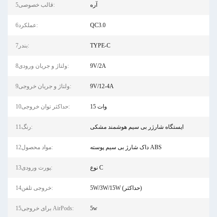
آره
5قالب خصوصی:
QC3.0
6عملکرد:
TYPE-C
7بندر:
9V/2A
8ولتاژ و جریان ورودی:
9V/12-4A
9ولتاژ و جریان خروجی:
15 وات
10حداکثر توان خروجی:
ایستگاه شارژر بی سیم هوشمند مشکی
11رنگ:
داک شارژ بی سیم پوسته ABS
12مواد محصول:
نوع C
13پورت ورودی:
5W/3W/15W (حداکثر)
14خروجی تلفن:
5w
15برای خروجی AirPods: