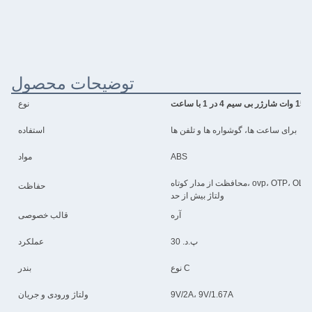
توضیحات محصول
ا ساعت
نوع
برای ساعت ها، گوشواره ها و تلفن ها
استفاده
ABS
مواد
محافظت از مدار کوتاه، ovp، OTP، OLP، ocp، دیگر، ولتاژ پایین، شارژ بیش از حد، جریان بیش از حد،
حفاظت
ولتاژ بیش از حد
آره
قالب خصوصی
پ.د. 30
عملکرد
نوع C
بندر
9V/2A، 9V/1.67A
ولتاژ ورودی و جریان