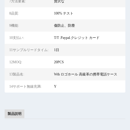
7方法要素:
贅沢な
8品質:
100% テスト
9機能:
傷防止、防塵
10支払い:
T/T .Paypal.クレジット カード
11サンプルリードタイム:
1日
12MOQ:
20PCS
13製品名:
Wth ロゴホール 高級革の携帯電話ケース
14サポート無線充満:
Y
製品説明