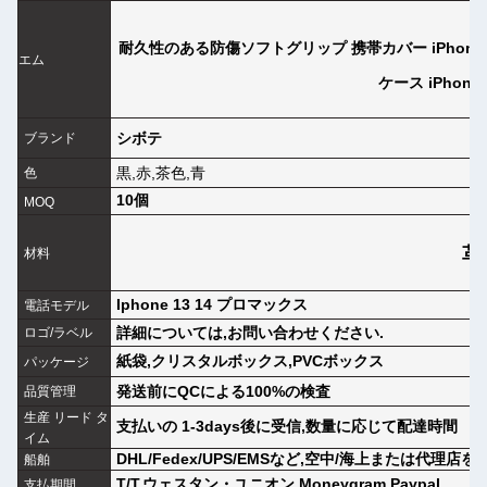
耐久性のある防傷ソフトグリップ 携帯カバー iPhone 13
エム
ケース iPhone 1
シボテ
ブランド
黒,赤,茶色,青
色
10個
MOQ
革
材料
Iphone 13 14 プロマックス
電話モデル
詳細については,お問い合わせください.
ロゴ/ラベル
紙袋,クリスタルボックス,PVCボックス
パッケージ
発送前にQCによる100%の検査
品質管理
生産 リード タ
支払いの 1-3days後に受信,数量に応じて配達時間
イム
DHL/Fedex/UPS/EMSなど,空中/海上または代理店
船舶
T/T,ウェスタン・ユニオン,Moneygram,Paypal
支払期間