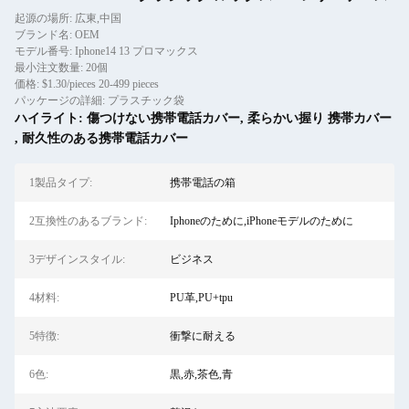
起源の場所: 広東,中国
ブランド名: OEM
モデル番号: Iphone14 13 プロマックス
最小注文数量: 20個
価格: $1.30/pieces 20-499 pieces
パッケージの詳細: プラスチック袋
ハイライト:
傷つけない携帯電話カバー
,
柔らかい握り 携帯カバー
,
耐久性のある携帯電話カバー
1製品タイプ:
携帯電話の箱
2互換性のあるブランド:
Iphoneのために,iPhoneモデルのために
3デザインスタイル:
ビジネス
4材料:
PU革,PU+tpu
5特徴:
衝撃に耐える
6色:
黒,赤,茶色,青