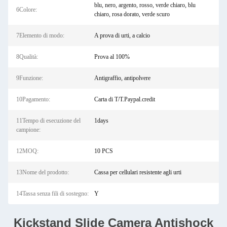
blu, nero, argento, rosso, verde chiaro, blu
6Colore:
chiaro, rosa dorato, verde scuro
7Elemento di modo:
A prova di urti, a calcio
8Qualità:
Prova al 100%
9Funzione:
Antigraffio, antipolvere
10Pagamento:
Carta di T/T.Paypal.credit
11Tempo di esecuzione del
1days
campione:
12MOQ:
10 PCS
13Nome del prodotto:
Cassa per cellulari resistente agli urti
14Tassa senza fili di sostegno:
Y
Kickstand Slide Camera Antishock