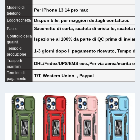
Modello di
Per iPhone 13 14 pro max
telefono
Disponibile, per maggiori dettagli contattaci.
Logo/etichetta
Sacchetto di carta, scatola di cristallo, scatola di
Pacco
Controllo della
Ispezione al 100% da parte di QC prima di inviare
qualità
Tempo di
1-3 giorni dopo il pagamento ricevuto, Tempo di 
produzione
Trasporti
DHL/Fedex/UPS/EMS ecc.,Per via aerea/marita o tr
marittimi
P
Termine di
T/T, Western Union, , Paypal
p
pagamento