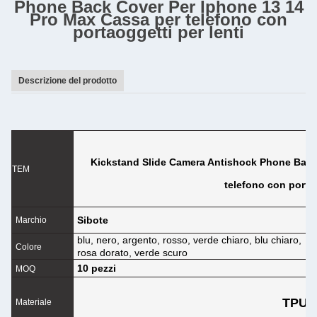
Phone Back Cover Per Iphone 13 14
Pro Max Cassa per telefono con
portaoggetti per lenti
Descrizione del prodotto
Kickstand Slide Camera Antishock Phone Back
TEM
telefono con portao
B
Sibote
Marchio
blu, nero, argento, rosso, verde chiaro, blu chiaro,
M
Colore
rosa dorato, verde scuro
10 pezzi
I
MOQ
TPU+
Materiale