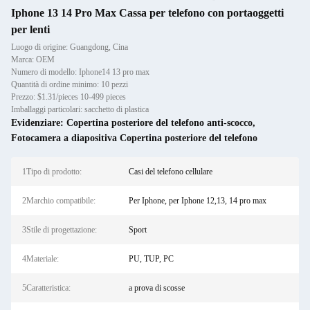
Iphone 13 14 Pro Max Cassa per telefono con portaoggetti
per lenti
Luogo di origine: Guangdong, Cina
Marca: OEM
Numero di modello: Iphone14 13 pro max
Quantità di ordine minimo: 10 pezzi
Prezzo: $1.31/pieces 10-499 pieces
Imballaggi particolari: sacchetto di plastica
Evidenziare:
Copertina posteriore del telefono anti-scocco
,
Fotocamera a diapositiva Copertina posteriore del telefono
1Tipo di prodotto:
Casi del telefono cellulare
2Marchio compatibile:
Per Iphone, per Iphone 12,13, 14 pro max
3Stile di progettazione:
Sport
4Materiale:
PU, TUP, PC
5Caratteristica:
a prova di scosse