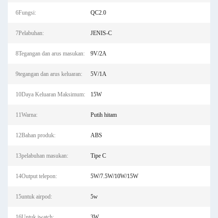
6Fungsi:
QC2.0
7Pelabuhan:
JENIS-C
8Tegangan dan arus masukan:
9V/2A
9tegangan dan arus keluaran:
5V/1A
10Daya Keluaran Maksimum:
15W
11Warna:
Putih hitam
12Bahan produk:
ABS
13pelabuhan masukan:
Tipe C
14Output telepon:
5W/7.5W/10W/15W
15untuk airpod:
5w
16Untuk iwatch:
3W