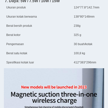
7. Daya: 5W / 7.5W / 10W / 15W
Ukuran produk
124*77.8*142.7mm
Ukuran kotak berwarna
138*80*148mm
Berat bersih produk
238g
Berat kotor
325 g
Pengemasan
30 buah/kotak
Berat satu kotak
100,8 kg
Spesifikasi kotak luar
412*383*296mm