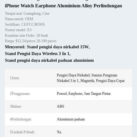
iPhone Watch Earphone Aluminium Alloy Perlindungan
Tempat asal: Guangdong, Cina
Nama merek: OEM
Sertifikasi: CE/FCC/ROHS
Nomor model: X3
Kuantitas min Order: 20 buah
Harga: $12.24/pieces 20-199 pieces
Menyoroti:
Stand pengisi daya nirkabel 15W
,
Stand Pengisi Daya Wireless 3 In 1
,
Stand pengisi daya nirkabel paduan aluminium
Pengisi Daya Nirkabel, Stasiun Pengisian
1Jenis:
Nirkabel 3 in 1, Magnetik, Pengisi Daya Cepat
2Penggunaan:
Ponsel, Earphone, Jam Tangan Pintar
3Bahan:
ABS
4Perlindungan:
Aluminium paduan
5Limbah Pribadi:
Ya.