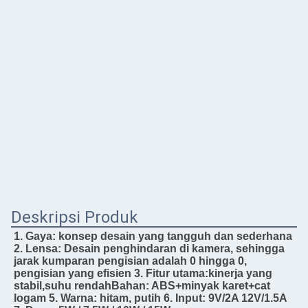
Deskripsi Produk
1. Gaya: konsep desain yang tangguh dan sederhana 
2. Lensa: Desain penghindaran di kamera, sehingga 
jarak kumparan pengisian adalah 0 hingga 0, 
pengisian yang efisien 3. Fitur utama:kinerja yang 
stabil,suhu rendahBahan: ABS+minyak karet+cat 
logam 5. Warna: hitam, putih 6. Input: 9V/2A 12V/1.5A 