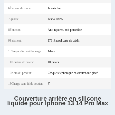
6Élément de mode:
Je suis fan.
7Qualité:
Test à 100%
8Fonction:
Anti-rayures, anti-poussière
9Paiement:
T/T .Paypal.carte de crédit
10Temps d'échantillonnage:
1days
11Nombre de pièces:
10 pièces
12Nom du produit:
Casque téléphonique en caoutchouc glacé
13Charge sans fil de soutien:
Y
Couverture arrière en silicone
liquide pour Iphone 13 14 Pro Max