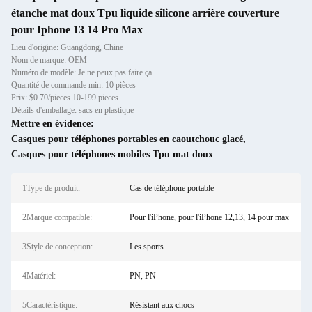
étanche mat doux Tpu liquide silicone arrière couverture
pour Iphone 13 14 Pro Max
Lieu d'origine: Guangdong, Chine
Nom de marque: OEM
Numéro de modèle: Je ne peux pas faire ça.
Quantité de commande min: 10 pièces
Prix: $0.70/pieces 10-199 pieces
Détails d'emballage: sacs en plastique
Mettre en évidence:
Casques pour téléphones portables en caoutchouc glacé
,
Casques pour téléphones mobiles Tpu mat doux
1Type de produit:
Cas de téléphone portable
2Marque compatible:
Pour l'iPhone, pour l'iPhone 12,13, 14 pour max
3Style de conception:
Les sports
4Matériel:
PN, PN
5Caractéristique:
Résistant aux chocs