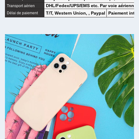
DHL/Fedex/UPS/EMS etc. Par voie aérienne/
Transport aérien
T/T, Western Union, , Paypal
Paiement intég
Délai de paiement