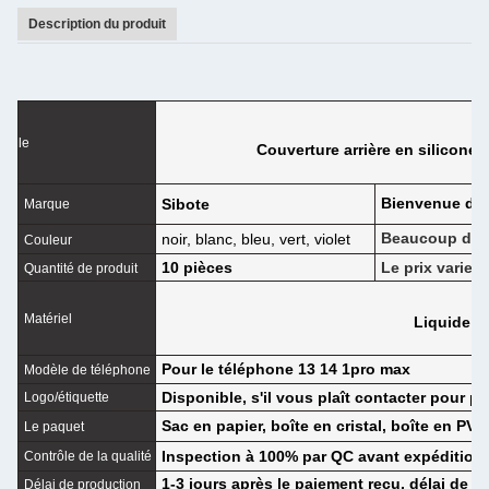
Description du produit
le
Couverture arrière en silicone 
Bienvenue da
Sibote
Marque
Beaucoup de m
noir, blanc, bleu, vert, violet
Couleur
10 pièces
Le prix varie s
Quantité de produit
Matériel
Liquide T
Pour le téléphone 13 14 1pro max
Modèle de téléphone
Disponible, s'il vous plaît contacter pour pl
Logo/étiquette
Sac en papier, boîte en cristal, boîte en PVC
Le paquet
Inspection à 100% par QC avant expédition
Contrôle de la qualité
1-3 jours après le paiement reçu, délai de li
Délai de production